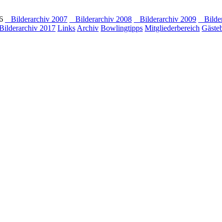
6
Bilderarchiv 2007
Bilderarchiv 2008
Bilderarchiv 2009
Bilder
ilderarchiv 2017
Links
Archiv
Bowlingtipps
Mitgliederbereich
Gäste