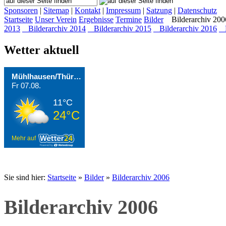
Sponsoren
|
Sitemap
|
Kontakt
|
Impressum
|
Satzung
|
Datenschutz
Startseite
Unser Verein
Ergebnisse
Termine
Bilder
Bilderarchiv 200
2013
Bilderarchiv 2014
Bilderarchiv 2015
Bilderarchiv 2016
B
Wetter aktuell
Mühlhausen/Thüringen
Fr 07.08.
11°C
24°C
Mehr auf
Sie sind hier:
Startseite
»
Bilder
»
Bilderarchiv 2006
Bilderarchiv 2006