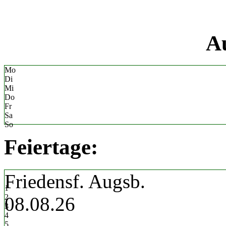
«
Au
Mo
Di
Mi
Do
Fr
Sa
So
Feiertage:
Friedensf. Augsb.
1
2
08.08.26
3
4
5