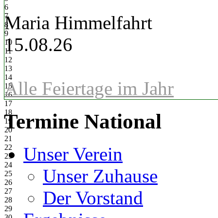
6
7
Maria Himmelfahrt
8
9
15.08.26
10
11
12
13
14
Alle Feiertage im Jahr
15
16
17
18
Termine National
19
20
21
22
Unser Verein
23
24
Unser Zuhause
25
26
27
Der Vorstand
28
29
30